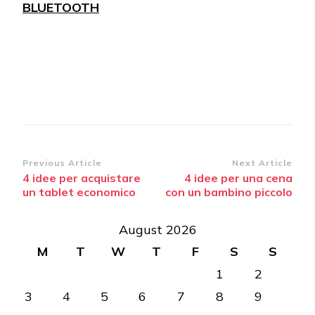
BLUETOOTH
Post
Previous Article
Next Article
4 idee per acquistare
4 idee per una cena
Navigation
un tablet economico
con un bambino piccolo
August 2026
M
T
W
T
F
S
S
1
2
3
4
5
6
7
8
9